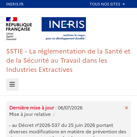
Aller
au
Aller au contenu
Aller au menu
contenu
principal
Aller au pied de page
SSTIE - La réglementation de la Santé et
de la Sécurité au Travail dans les
Industries Extractives
MENU
Dernière mise à jour
: 06/07/2026
Mise à jour relative :
- au Décret n°2026-537 du 25 juin 2026 portant
diverses modifications en matière de prévention des