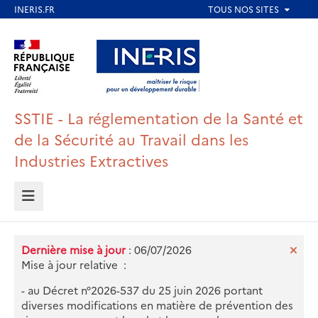
Aller
au
Aller au contenu
Aller au menu
contenu
principal
Aller au pied de page
SSTIE - La réglementation de la Santé et
de la Sécurité au Travail dans les
Industries Extractives
MENU
Dernière mise à jour
: 06/07/2026
Mise à jour relative :
- au Décret n°2026-537 du 25 juin 2026 portant
diverses modifications en matière de prévention des