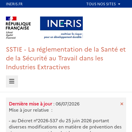
Aller
au
Aller au contenu
Aller au menu
contenu
principal
Aller au pied de page
SSTIE - La réglementation de la Santé et
de la Sécurité au Travail dans les
Industries Extractives
MENU
Dernière mise à jour
: 06/07/2026
Mise à jour relative :
- au Décret n°2026-537 du 25 juin 2026 portant
diverses modifications en matière de prévention des