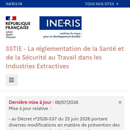
Aller
au
Aller au contenu
Aller au menu
contenu
principal
Aller au pied de page
SSTIE - La réglementation de la Santé et
de la Sécurité au Travail dans les
Industries Extractives
MENU
Dernière mise à jour
: 06/07/2026
Mise à jour relative :
- au Décret n°2026-537 du 25 juin 2026 portant
diverses modifications en matière de prévention des