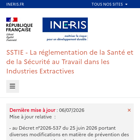
Aller
au
Aller au contenu
Aller au menu
contenu
principal
Aller au pied de page
SSTIE - La réglementation de la Santé et
de la Sécurité au Travail dans les
Industries Extractives
MENU
Dernière mise à jour
: 06/07/2026
Mise à jour relative :
- au Décret n°2026-537 du 25 juin 2026 portant
diverses modifications en matière de prévention des