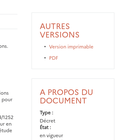
AUTRES
VERSIONS
ons.
Version imprimable
PDF
A PROPOS DU
ions
DOCUMENT
s pour
Type
24/1252
Décret
eur en
État
 étude
en vigueur