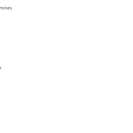
 mines
e