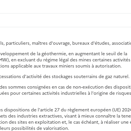
ls, particuliers, maîtres d'ouvrage, bureaux d'études, associati
e développement de la géothermie, en augmentant le seuil de la
), en excluant du régime légal des mines certaines activités
ons applicable aux travaux miniers soumis à autorisation.
x cessations d'activité des stockages souterrains de gaz naturel.
l des sommes consignées en cas de non-exécution des disposit
uées pour certaines activités industrielles à l'origine de risque
ines dispositions de l'article 27 du règlement européen (UE) 20
hets des industries extractives, visant à mieux connaître la ten
on des sites en exploitation et, le cas échéant, à réaliser une
urs possibilités de valorisation.