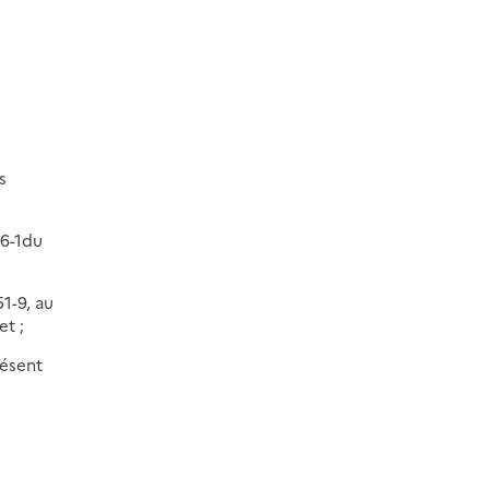
s
46-1du
51-9, au
et ;
résent