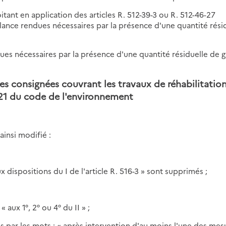
itant en application des articles R. 512-39-3 ou R. 512-46-27
ance rendues nécessaires par la présence d'une quantité rési
dues nécessaires par la présence d'une quantité résiduelle de 
es consignées couvrant les travaux de réhabilitatio
12-21 du code de l'environnement
ainsi modifié :
 dispositions du I de l'article R. 516-3 » sont supprimés ;
 aux 1°, 2° ou 4° du II » ;
s par les mots : « après intervention d'au moins l'une des mesu