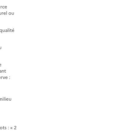
urce
urel ou
qualité
u
e
ant
rve :
milieu
ts : « 2