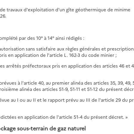
e de travaux d'exploitation d'un gîte géothermique de minime
26.
omplété par des 10° à 14° ainsi rédigés :
autorisation sans satisfaire aux règles générales et prescription
is en application de l'article L. 162-3 du code minier ;
des arrêtés préfectoraux pris en application des articles 46 et 
révues à l'article 40, au premier alinéa des articles 35, 39, 49, 
troisième alinéa des articles 51-9, 51-11 et 51-12 du présent décr
vue au I ou au II et le rapport prévu au III de l'article 29 du p
édictées en application de l'article 51-4 du présent décret. »
ockage sous-terrain de gaz naturel