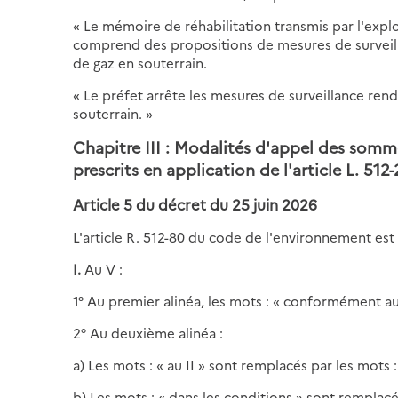
« Le mémoire de réhabilitation transmis par l'explo
comprend des propositions de mesures de surveill
de gaz en souterrain.
« Le préfet arrête les mesures de surveillance ren
souterrain. »
Chapitre III : Modalités d'appel des somm
prescrits en application de l'article L. 5
Article 5 du décret du 25 juin 2026
L'article R. 512-80 du code de l'environnement est 
I.
Au V :
1° Au premier alinéa, les mots : « conformément aux
2° Au deuxième alinéa :
a) Les mots : « au II » sont remplacés par les mots : «
b) Les mots : « dans les conditions » sont remplacé