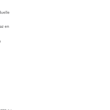
duelle
gaz en
n
res » ;