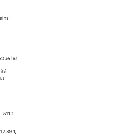
ainsi
ctue les
e
rité
ous
. 511-1
12-39-1,