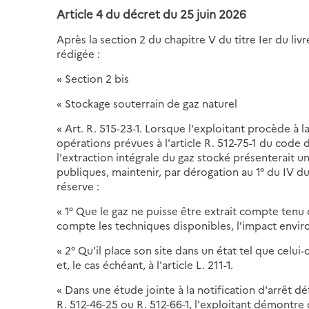
Article 4 du décret du 25 juin 2026
Après la section 2 du chapitre V du titre Ier du li
rédigée :
« Section 2 bis
« Stockage souterrain de gaz naturel
« Art. R. 515-23-1. Lorsque l'exploitant procède à l
opérations prévues à l'article R. 512-75-1 du code 
l'extraction intégrale du gaz stocké présenterait un
publiques, maintenir, par dérogation au 1° du IV d
réserve :
« 1° Que le gaz ne puisse être extrait compte tenu
compte les techniques disponibles, l'impact envir
« 2° Qu'il place son site dans un état tel que celui-
et, le cas échéant, à l'article L. 211-1.
« Dans une étude jointe à la notification d'arrêt défi
R. 512-46-25 ou R. 512-66-1, l'exploitant démontre q