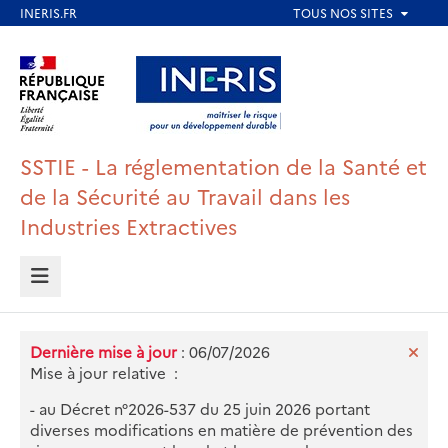
Aller
au
Aller au contenu
Aller au menu
contenu
principal
Aller au pied de page
SSTIE - La réglementation de la Santé et
de la Sécurité au Travail dans les
Industries Extractives
MENU
Dernière mise à jour
: 06/07/2026
Mise à jour relative :
- au Décret n°2026-537 du 25 juin 2026 portant
diverses modifications en matière de prévention des