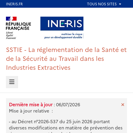
Aller
au
Aller au contenu
Aller au menu
contenu
principal
Aller au pied de page
SSTIE - La réglementation de la Santé et
de la Sécurité au Travail dans les
Industries Extractives
MENU
Dernière mise à jour
: 06/07/2026
Mise à jour relative :
- au Décret n°2026-537 du 25 juin 2026 portant
diverses modifications en matière de prévention des