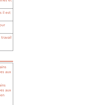
 il est
pour
travail
ains
ues aux
ains
ues aux
 en