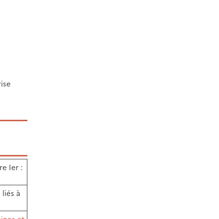
ise
e Ier :
liés à
ines et