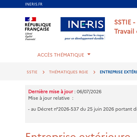
Aller
au
Aller au contenu
Aller au menu
Aller au p
SSTIE -
contenu
Travail
principal
ACCÈS THÉMATIQUE
SSTIE
THÉMATIQUES RGIE
ENTREPRISE EXTÉR
Dernière mise à jour
: 06/07/2026
Mise à jour relative :
- au Décret n°2026-537 du 25 juin 2026 portant d
Entreprise extérieure