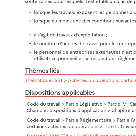
souterraines pour lesquels il est établi un plan de 
lorsque les travaux exposent les personnes à 
lorsque au moins une des conditions suivantes
il s’agit de travaux d’exploitation ;
le nombre d’heures de travail pour les entrepri
le personnel de entreprises extérieures n’es
utilisatrice pour veiller au respect des règleme
Thèmes liés
Thématiques SST
>
Activités ou opérations particu
Dispositions applicables
Code du travail > Partie Législative > Partie IV : Sa
Champ et dispositions d'application > Chapitre u
Code du travail > Partie Réglementaire > Partie IV :
certaines activités ou opérations > Titre I : Trava
Décret n° 2019-574 du 11/06/19 fixant certains co