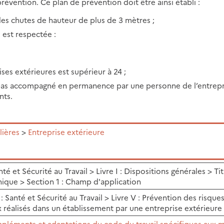
prévention. Ce plan de prévention doit être ainsi établi :
des chutes de hauteur de plus de 3 mètres ;
 est respectée :
ses extérieures est supérieur à 24 ;
t pas accompagné en permanence par une personne de l’entrepr
nts.
lières
>
Entreprise extérieure
nté et Sécurité au Travail > Livre I : Dispositions générales > Titr
nique > Section 1 : Champ d'application
 Santé et Sécurité au Travail > Livre V : Prévention des risques 
ux réalisés dans un établissement par une entreprise extérieure
mpléments et adaptations du code du travail spécifiques aux m