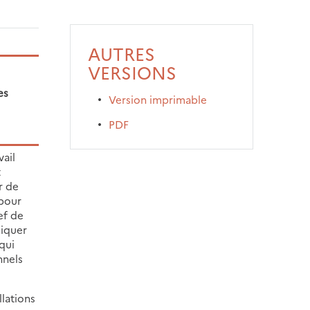
AUTRES
VERSIONS
es
Version imprimable
PDF
vail
t
r de
 pour
ef de
niquer
 qui
nnels
llations