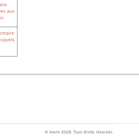
ains
ues aux
es
entaire
esquels
© Ineris 2026. Tous droits réservés.