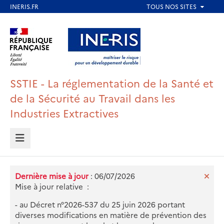
Aller
au
Aller au contenu
Aller au menu
contenu
principal
Aller au pied de page
SSTIE - La réglementation de la Santé et
de la Sécurité au Travail dans les
Industries Extractives
MENU
Dernière mise à jour
: 06/07/2026
Mise à jour relative :
- au Décret n°2026-537 du 25 juin 2026 portant
diverses modifications en matière de prévention des