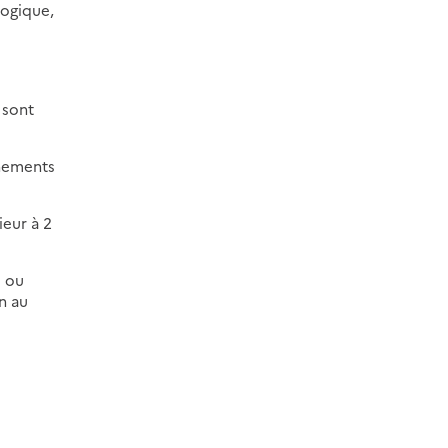
logique,
 sont
nnements
ieur à 2
e ou
n au