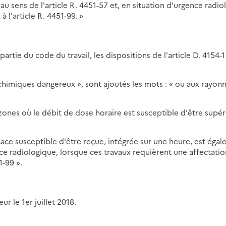
au sens de l'article R. 4451-57 et, en situation d'urgence radio
 l'article R. 4451-99. »
partie du code du travail, les dispositions de l'article D. 4154-1
s chimiques dangereux », sont ajoutés les mots : « ou aux rayo
zones où le débit de dose horaire est susceptible d'être supér
ace susceptible d'être reçue, intégrée sur une heure, est égal
nce radiologique, lorsque ces travaux requièrent une affectatio
1-99 ».
r le 1er juillet 2018.