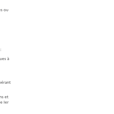
es ou
:
vues à
quérant
ns et
e Ier