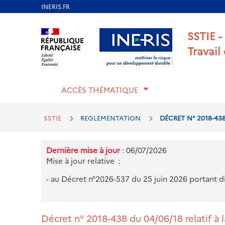
Aller
au
Aller au contenu
Aller au menu
Aller au p
SSTIE -
contenu
Travail
principal
ACCÈS THÉMATIQUE
SSTIE
REGLEMENTATION
DÉCRET N° 2018-43
Dernière mise à jour
: 06/07/2026
Mise à jour relative :
- au Décret n°2026-537 du 25 juin 2026 portant d
Décret n° 2018-438 du 04/06/18 relatif à