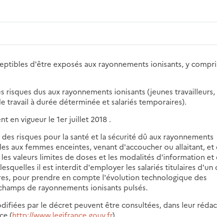
eptibles d'être exposés aux rayonnements ionisants, y compri
es risques dus aux rayonnements ionisants (jeunes travailleurs,
de travail à durée déterminée et salariés temporaires).
t en vigueur le 1er juillet 2018 .
 des risques pour la santé et la sécurité dû aux rayonnements
cables aux femmes enceintes, venant d'accoucher ou allaitant, et
les valeurs limites de doses et les modalités d'information et
lesquelles il est interdit d'employer les salariés titulaires d'un
ires, pour prendre en compte l'évolution technologique des
champs de rayonnements ionisants pulsés.
difiées par le décret peuvent être consultées, dans leur réda
ce (
http://www.legifrance.gouv.fr
).